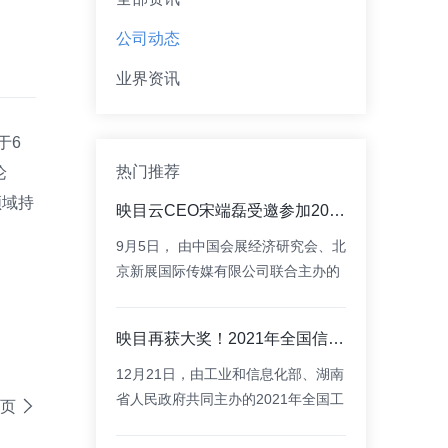
公司动态
业界资讯
于6
热门推荐
论
领域持
映目云CEO宋端磊受邀参加2021服贸会之中外会奖合交流大会并做主题演讲
9月5日， 由中国会展经济研究会、北
京新展国际传媒有限公司联合主办的
2021中国国际服务贸易交易会之中外
会奖合作交流大会在线上隆重召开。
映目再获大奖！2021年全国信息消费产品创新奖！
12月21日，由工业和信息化部、湖南
省人民政府共同主办的2021年全国工
一页
业App和信息消费大赛总决赛在株洲