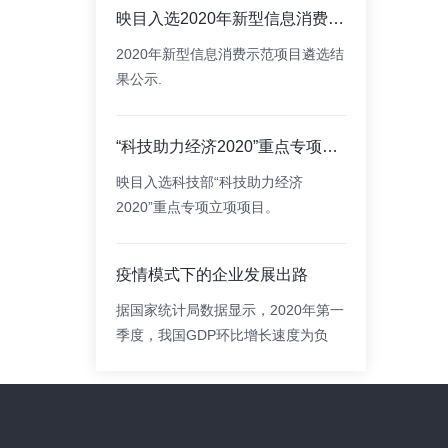
闭幕，决选出一批新兴消费和工业
映目入选2020年新型信息消费示范项目
APP领域前景好、潜力大的新产品、
新应用，映目凭借在数字会议新经济
2020年新型信息消费示范项目遴选结
模式的创新表现，荣获“信息消费产品
果公示.
创新奖”。
“科技助力经济2020”重点专项拟立项项目公示
映目入选科技部“科技助力经济
2020”重点专项立项项目。
疫情模式下的企业发展出路
据国家统计局数据显示，2020年第一
季度，我国GDP环比增长速度为负
9.8%。国内疫情如今虽然已经基本控
制，但受国际疫情影响，未来的经济
形式仍然不容乐观。映目为企业应对
疫情提供解决方案。