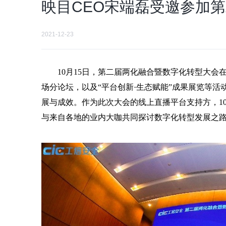
映目CEO宋端磊受邀参加
2021-12-23
10
月
15
日，第二届两化融合暨数字化转型大会
场分论坛，以及
“
平台创新
·
生态赋能
”
成果展览等活
展与成效。作为此次大会的线上直播平台支持方，
1
与来自各地的业内大咖共同探讨数字化转型发展之