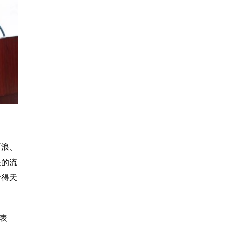
新浪、
头的流
者得天
表