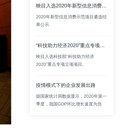
闭幕，决选出一批新兴消费和工业
映目入选2020年新型信息消费示范项目
APP领域前景好、潜力大的新产品、
新应用，映目凭借在数字会议新经济
2020年新型信息消费示范项目遴选结
模式的创新表现，荣获“信息消费产品
果公示.
创新奖”。
“科技助力经济2020”重点专项拟立项项目公示
映目入选科技部“科技助力经济
2020”重点专项立项项目。
疫情模式下的企业发展出路
据国家统计局数据显示，2020年第一
季度，我国GDP环比增长速度为负
9.8%。国内疫情如今虽然已经基本控
制，但受国际疫情影响，未来的经济
形式仍然不容乐观。映目为企业应对
疫情提供解决方案。