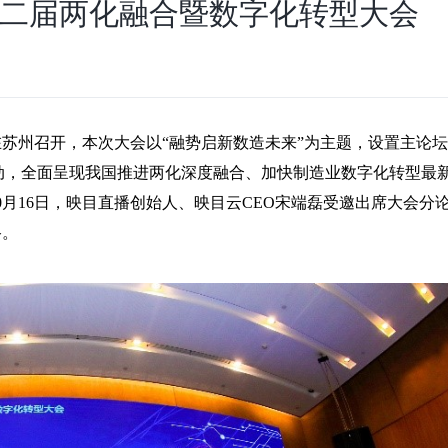
第二届两化融合暨数字化转型大会
在苏州召开，本次大会以
“
融势启新数造未来
”
为主题，设置主论坛
动，全面呈现我国推进两化深度融合、加快制造业数字化转型最
0
月
16
日，映目直播创始人、映目云
CEO
宋端磊受邀出席大会分
路。