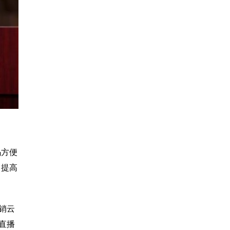
码方便
，提高
销云
直播